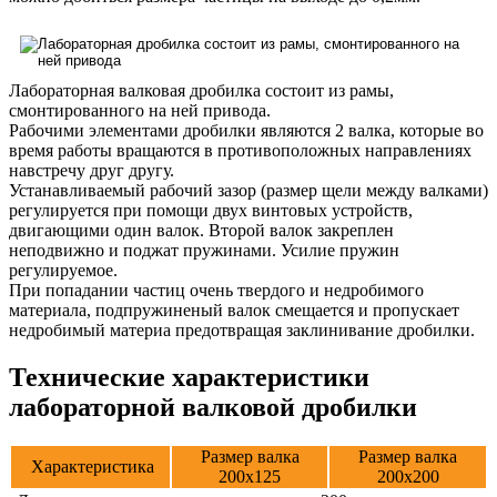
Лабораторная валковая дробилка состоит из рамы,
смонтированного на ней привода.
Рабочими элементами дробилки являются 2 валка, которые во
время работы вращаются в противоположных направлениях
навстречу друг другу.
Устанавливаемый рабочий зазор (размер щели между валками)
регулируется при помощи двух винтовых устройств,
двигающими один валок. Второй валок закреплен
неподвижно и поджат пружинами. Усилие пружин
регулируемое.
При попадании частиц очень твердого и недробимого
материала, подпружиненый валок смещается и пропускает
недробимый материа предотвращая заклинивание дробилки.
Технические характеристики
лабораторной валковой дробилки
Размер валка
Размер валка
Характеристика
200х125
200х200