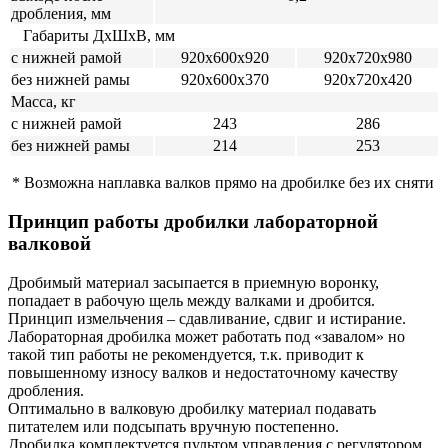
дробления, мм
Габариты ДхШхВ, мм
с нижней рамой
920х600х920
920х720х980
без нижней рамы
920х600х370
920х720х420
Масса, кг
с нижней рамой
243
286
без нижней рамы
214
253
* Возможна наплавка валков прямо на дробилке без их сняти
Принцип работы дробилки лабораторной
валковой
Дробимый материал засыпается в приемную воронку,
попадает в рабочую щель между валками и дробится.
Принцип измельчения – сдавливание, сдвиг и истирание.
Лабораторная дробилка может работать под «завалом» но
такой тип работы не рекомендуется, т.к. приводит к
повышенному износу валков и недостаточному качеству
дробления.
Оптимально в валковую дробилку материал подавать
питателем или подсыпать вручную постепенно.
Дробилка комплектуется пультом управления с регулятором