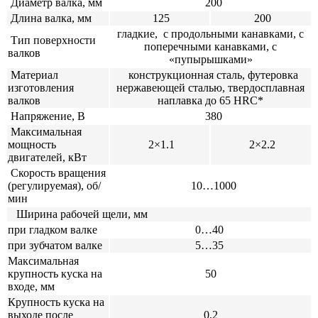
Диаметр валка, мм
200
Длина валка, мм
125
200
гладкие, с продольными канавками, с
Тип поверхности
поперечными канавками, с
валков
«пупырышками»
Материал
конструкционная сталь, футеровка
изготовления
нержавеющей сталью, твердосплавная
валков
наплавка до 65 HRC*
Напряжение, В
380
Максимальная
мощность
2×1.1
2×2.2
двигателей, кВт
Скорость вращения
(регулируемая), об/
10…1000
мин
Ширина рабочей щели, мм
при гладком валке
0…40
при зубчатом валке
5…35
Максимальная
крупность куска на
50
входе, мм
Крупность куска на
выходе после
0,2