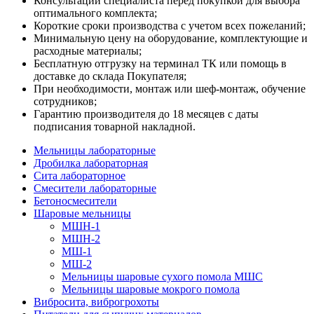
Консультации специалиста перед покупкой для выбора
оптимального комплекта;
Короткие сроки производства с учетом всех пожеланий;
Минимальную цену на оборудование, комплектующие и
расходные материалы;
Бесплатную отгрузку на терминал ТК или помощь в
доставке до склада Покупателя;
При необходимости, монтаж или шеф-монтаж, обучение
сотрудников;
Гарантию производителя до 18 месяцев с даты
подписания товарной накладной.
Мельницы лабораторные
Дробилка лабораторная
Сита лабораторное
Смесители лабораторные
Бетоносмесители
Шаровые мельницы
МШН-1
МШН-2
МШ-1
МШ-2
Мельницы шаровые сухого помола МШС
Мельницы шаровые мокрого помола
Вибросита, виброгрохоты