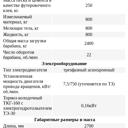
Масса песка и цемента в
качестве футеровочного
250
клея, кг.
Измельчаемый
800
материал, кг
Мелющие тела, кг
800
Жидкость, кг
800
Общая масса загрузки
2400
барабана, кг
Число оборотов
22
барабана, об./мин
Электрооборудование
Тип электродвигателя
трехфазный асинхронный
Установленная
мощность двигателя
7,5/750 (уточняется по ТЗ)
привода вращения, кВт/
об./мин.
Тормоз колодочный
ТКГ-160 с
0,16кВт
электрогидротолкателем
ТЭ-30
Габаритные размеры и масса
Длина, мм
2700