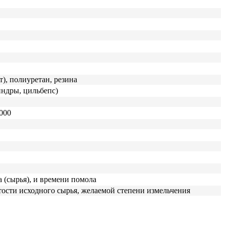
т), полиуретан, резина
индры, цильбепс)
1000
а (сырья), и времени помола
тости исходного сырья, желаемой степени измельчения