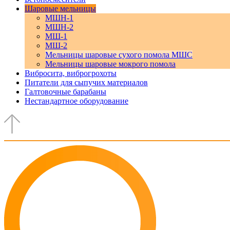
Шаровые мельницы
МШН-1
МШН-2
МШ-1
МШ-2
Мельницы шаровые сухого помола МШС
Мельницы шаровые мокрого помола
Вибросита, виброгрохоты
Питатели для сыпучих материалов
Галтовочные барабаны
Нестандартное оборудование