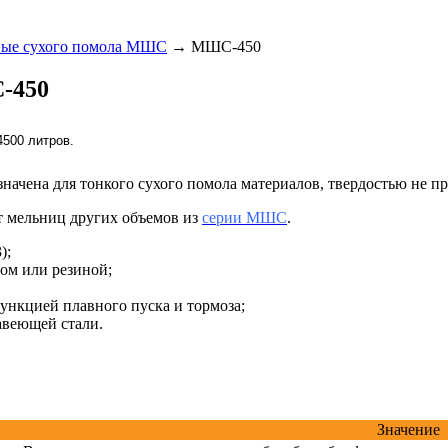
ые сухого помола МШС
→
МШС-450
-450
ачена для тонкого сухого помола материалов, твердостью не 
т мельниц других объемов из
серии МШС
.
);
ном или резиной;
функцией плавного пуска и тормоза;
авеющей стали.
Значение