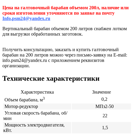
Цена на галтовочный барабан объемом 200л, наличие или
сроки изготовления уточняются по заявке на почту
I
nfo.psm24@yandex.ru
Вертикальный барабан объемом 200 литров снабжен лотком
для выгрузки обработанных заготовок.
Получить консультацию, заказать и купить галтовочный
барабан на 200 литров можно через письмо-заявку на E-mail:
info.psm24@yandex.ru с приложением реквизитов
организации.
Технические характеристики
Характеристика
Значение
3
0,2
Объем барабана, м
Мотор-редуктор
МПз2-50
Угловая скорость барабана, об/
22
мин
Мощность электродвигателя,
1,5
кВт.